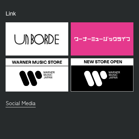
Link
Social Media