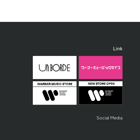
Link
Social Media