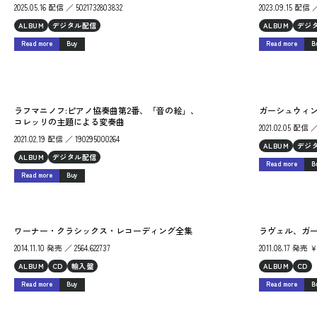
2025.05.16 配信 ／ 5021732803832
2023.09.15 配信 ／
ALBUM
デジタル配信
ALBUM
デジ
Read more
Buy
Read more
B
ラフマニノフ:ピアノ協奏曲第2番、「音の絵」、
ガーシュウィン
コレッリの主題による変奏曲
2021.02.05 配信 ／
2021.02.19 配信 ／ 190295000264
ALBUM
デジ
ALBUM
デジタル配信
Read more
B
Read more
Buy
ワーナー・クラシックス・レコーディング全集
ラヴェル、ガー
2014.11.10 発売 ／ 2564.622737
2011.08.17 発売
ALBUM
CD
輸入盤
ALBUM
CD
Read more
Buy
Read more
B