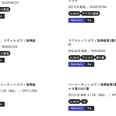
レスケ
 5054197807213
2022.12.16 配信 ／ 5054197477881
タル配信
ALBUM
デジタル配信
uy
Read more
Buy
、ラヴェル:ピアノ協奏曲
ラフマニノフ:ピアノ協奏曲第2番(1
P)
 190295013318
2018.06.08 発売 ／ 9029.691541
タル配信
ALBUM
アナログ
輸入盤
uy
Read more
Buy
シュウィン:ピアノ協奏曲
ベートーヴェン:ピアノ協奏曲第4
ナタ第30&31番
 ￥1,100（税込） ／ WPCS-22180
2011.07.20 発売 ￥1,100（税込） ／ WPC
ALBUM
CD
uy
Read more
Buy