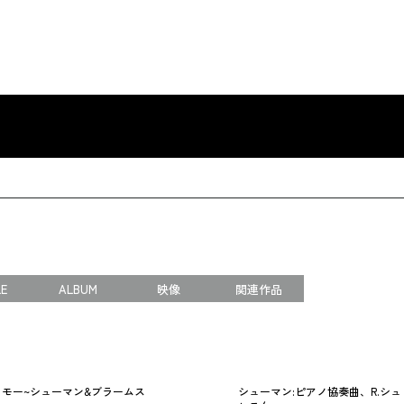
LE
ALBUM
映像
関連作品
モー~シューマン&ブラームス
シューマン:ピアノ協奏曲、R.シュ