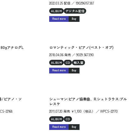
2022.03.25 配信 ／ 190296157387
ALBUM
デジタル配信
Read more
Buy
80gアナログL
ロマンティック・ピアノ(ベスト・オブ)
2018.04.06 発売 ／ 9029.567390
ALBUM
CD
輸入盤
Read more
Buy
番/ピアノ・ソ
シューマン:ピアノ協奏曲、R.シュトラウス:ブル
レスケ
S-22168
2011.07.20 発売 ￥1,100（税込） ／ WPCS-22170
ALBUM
CD
Read more
Buy