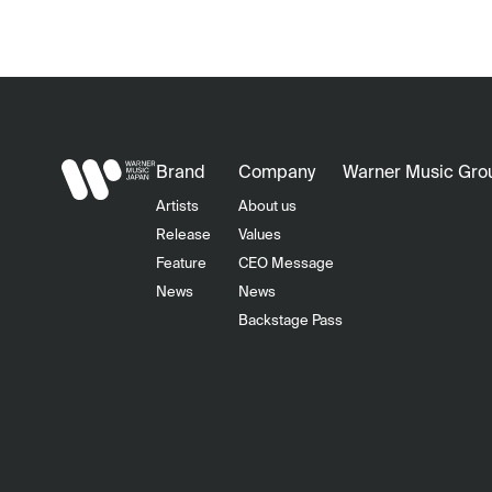
Brand
Company
Warner Music Gro
Artists
About us
Release
Values
Feature
CEO Message
News
News
Backstage Pass