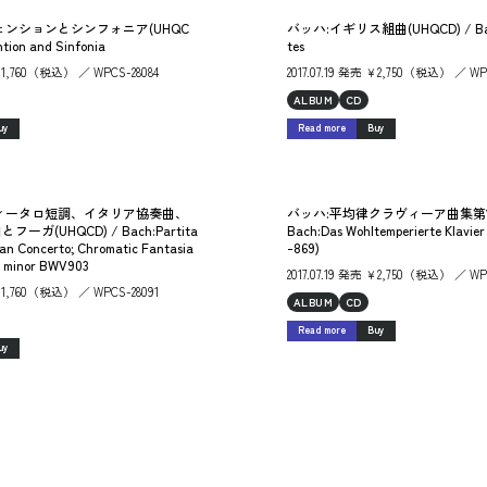
ェンションとシンフォニア(UHQC
バッハ:イギリス組曲(UHQCD) / Bach:
ntion and Sinfonia
tes
 ￥1,760（税込） ／ WPCS-28084
2017.07.19 発売 ￥2,750（税込） ／ WPC
ALBUM
CD
uy
Read more
Buy
ィータロ短調、イタリア協奏曲、
バッハ:平均律クラヴィーア曲集第1巻(
ガ(UHQCD) / Bach:Partita
Bach:Das Wohltemperierte Klavie
lian Concerto; Chromatic Fantasia
-869)
D minor BWV903
2017.07.19 発売 ￥2,750（税込） ／ WP
 ￥1,760（税込） ／ WPCS-28091
ALBUM
CD
Read more
Buy
uy