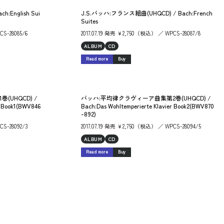
English Sui
J.S.バッハ:フランス組曲(UHQCD) / Bach:French
Suites
S-28085/6
2017.07.19 発売 ￥2,750（税込） ／ WPCS-28087/8
ALBUM
CD
Read more
Buy
UHQCD) /
バッハ:平均律クラヴィーア曲集第2巻(UHQCD) /
r Book1(BWV846
Bach:Das Wohltemperierte Klavier Book2(BWV870
-892)
CS-28092/3
2017.07.19 発売 ￥2,750（税込） ／ WPCS-28094/5
ALBUM
CD
Read more
Buy