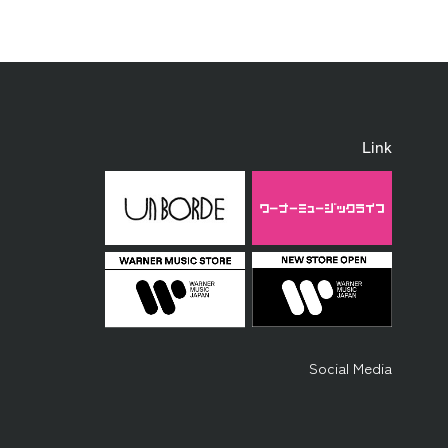
Link
Social Media