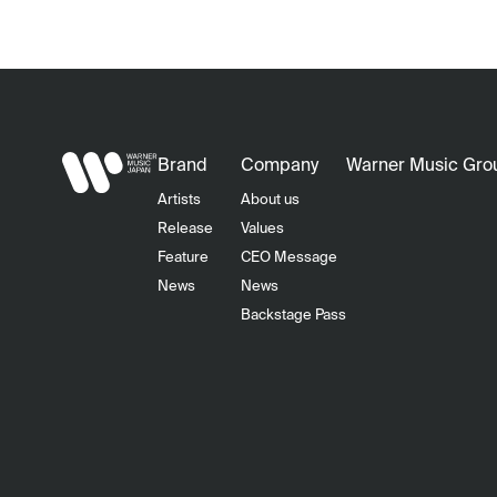
Brand
Company
Warner Music Gro
Artists
About us
Release
Values
Feature
CEO Message
News
News
Backstage Pass