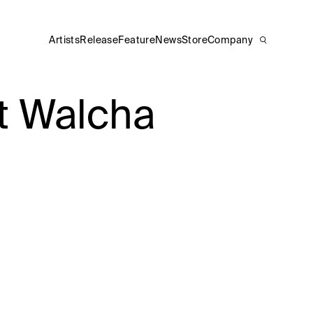
Artists
Release
Feature
News
Store
Company
Walcha