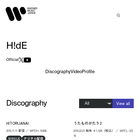
H!dE
Official
Discography
Video
Profile
Discography
View all
HITORIJANAI
うたものがたり2
2016.11.11 配信 ／ WPDH-10408
2016.03.23 発売 ￥1,528（税込） ／ WPCL-123
18
SINGLE
デジタル配信