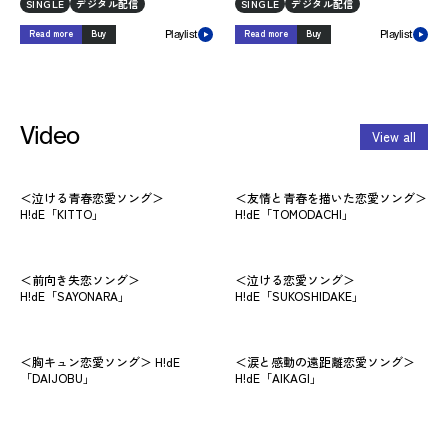
SINGLE
デジタル配信
SINGLE
デジタル配信
Read more
Buy
Read more
Buy
Playlist
Playlist
Video
View all
＜泣ける青春恋愛ソング＞
＜友情と青春を描いた恋愛ソング＞
H!dE「KITTO」
H!dE「TOMODACHI」
＜前向き失恋ソング＞
＜泣ける恋愛ソング＞
H!dE「SAYONARA」
H!dE「SUKOSHIDAKE」
＜胸キュン恋愛ソング＞ H!dE
＜涙と感動の遠距離恋愛ソング＞
「DAIJOBU」
H!dE「AIKAGI」