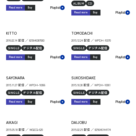
ALBUM
CD
Read more
Buy
Playlist
Read more
Buy
Playlist
KITTO
TOMODACHI
2016.02.14 配信 ／ 825646387083
2015.12.24 配信 ／ WPDH-10370
SINGLE
デジタル配信
SINGLE
デジタル配信
Read more
Buy
Read more
Buy
Playlist
Playlist
SAYONARA
SUKOSHIDAKE
2015.11.27 配信 ／ WPDH-10366
2015.10.30 配信 ／ WPDH-10361
SINGLE
デジタル配信
SINGLE
デジタル配信
Read more
Buy
Read more
Buy
Playlist
Playlist
AIKAGI
DAIJOBU
2015.05.18 配信 ／ WQCQ-620
2015.02.25 配信 ／ 825646144174