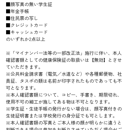
■顔写真の無い学生証
■年金手帳
■住民票の写し
■クレジットカード
■キャッシュカード
のいずれか2点以上
※「マイナンバー法等の一部改正法」施行に伴い、本人
確認書類としての健康保険証の取扱いは【無効】とさせ
ていただきます。
※公共料金請求書（電気／水道など）や各種郵便物、社
員証、タスポの類は名前が印字されたものであっても不
可となります。
※本人確認書類について、コピー、手書き、期限切れ、
使用不可の細工が施してある物は不可となります。
※学生証・生徒手帳の発行がない場合は、顔写真付きの
生徒証明書または学校発行の身分証でも可とします。
※本人確認書類の写真とご本人様の顔が明らかに違うと
判断できる場合は参加をお断りさせていただく場合がご