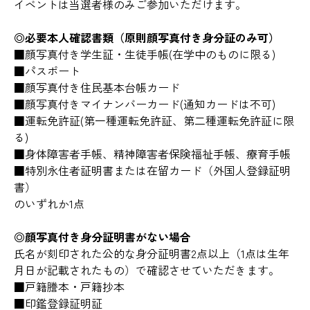
イベントは当選者様のみご参加いただけます。
◎必要本人確認書類（原則顔写真付き身分証のみ可）
■顔写真付き学生証・生徒手帳(在学中のものに限る)
■パスポート
■顔写真付き住民基本台帳カード
■顔写真付きマイナンバーカード(通知カードは不可)
■運転免許証(第一種運転免許証、第二種運転免許証に限
る)
■身体障害者手帳、精神障害者保険福祉手帳、療育手帳
■特別永住者証明書または在留カード（外国人登録証明
書）
のいずれか1点
◎顔写真付き身分証明書がない場合
氏名が刻印された公的な身分証明書2点以上（1点は生年
月日が記載されたもの）で確認させていただきます。
■戸籍謄本・戸籍抄本
■印鑑登録証明証