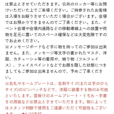
は禁止とさせていただきます。公共のロッカー等にお預
けいただいた上でご来場ください。ご持参されたお客様
は入場をお断りさせていただく場合がございます。会場
ではお預かりできませんのでご了承ください。また、イ
ベント会場や会場内通路などの移動導線上への放置や荷
物を足元に置いてのスペース確保などは大変危険ですの
でお止めください。
※メッセージボードなど手に物を持ってのご参加は出来
ません。また、メッセージ等文字の書かれたマスク、洋
服、カチューシャ等の着用や、被り物（フルフェイ
ス）、フェイスペイントなどでお顔を隠した状態につき
ましてもご参加は出来ませんので、予めご了承くださ
い。
※名札やネームプレートは、名刺サイズ(または手のひら
サイズ)のピンバッチなどで、洋服に装着する物のみ可能
といたします。首掛けのネームプレート・うちわ・手書
きの用紙などは禁止とさせていただきます。物によって
はスタッフ判断で使用をご遠慮いただく可能性もござい
ます。 ★6/13追記