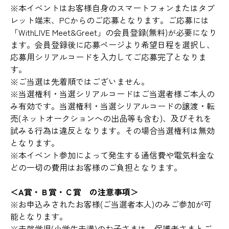
※本イベントはお客様自身のスマートフォンまたはタブ
レット端末、PCからのご応募となります。ご応募には
「WithLIVE Meet&Greet」の会員登録(無料)が必要になり
ます。会員登録後に応募ページより希望日程を選択し、
応募用シリアルコードを入力してご応募完了となりま
す。
※ご当選は先着順ではございません。
※当選権利・当選シリアルコードはご当選者様ご本人の
み有効です。当選権利・当選シリアルコードの譲渡・転
売(ネットオークションへの出品等も含む)、及びそれを
試みる行為は違反となります。その場合当選権利は無効
となります。
※本イベント参加によって発生する通信費や電気料金な
どの一切の費用はお客様のご負担となります。
＜A賞・Ｂ賞・Ｃ賞 の注意事項＞
※お申込みされたお客様(ご当選者本人)のみご参加が可
能となります。
※未就学児(小学生未満)のお子さまは、保護者さまとご