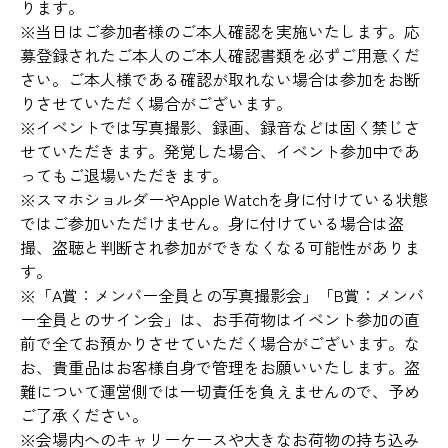
ります。
※当日はご参加者様のご本人確認を実施いたします。応
募登録されたご本人のご本人確認書類を必ずご用意くだ
さい。ご本人様である確認が取れない場合は参加をお断
りさせていただく場合がございます。
※イベントでは写真撮影、録画、録音などは固く禁じさ
せていただきます。発覚した場合、イベント参加中であ
ってもご退場いただきます。
※スマホショルダーやApple Watchを身に付けている状態
ではご参加いただけません。身に付けている場合は盗
撮、盗聴と判断され参加ができなくなる可能性がありま
す。
※「A賞：メンバー全員との写真撮影会」「B賞：メンバ
ー全員とのサイン会」は、お手荷物はイベント参加の直
前で全てお預かりさせていただく場合がございます。な
お、貴重品はお客様自身で管理をお願いいたします。盗
難について運営側では一切責任を負えませんので、予め
ご了承ください。
※会場内へのキャリーケースや大きなお荷物の持ち込み