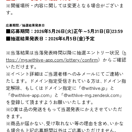
※開催場所・内容に関しては変更となる場合がございま
す。
応募期間／抽選結果発表日
■応募期間：2026年5月26日(火)正午～5月31日(日)23:59
■抽選結果発表日：2026年6月5日(金)予定
※当落結果は当落発表時間以降に抽選エントリー状況（
h
ttps://mg.withlive-app.com/lottery/confirm
）からご確認
いただけます。
※イベント詳細はご当選者様へのみメールにてご連絡い
たします。ドメイン指定受信されている方は､ドメイン指
定解除、もしくはドメイン指定に「@withlive.jp」と
「@withlive-app.com」と「@withlive-mg.zendesk.com」
を登録して頂ますようお願いいたします。
※D賞は品の発送をもって当選発表にかえさせていただ
きます。
※商品が届かない､受け取れない等の理由を含め､いかな
る場合も上記応募期間以外はご応募いただけません｡