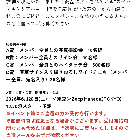
詳細が決定いたしました！商品に封入されている”スペシ
ャルシリアルコード”でご応募頂いた方の中から抽選で、
特典会にご招待！またスペシャルな特典が当たるチャン
スも！奮ってご応募ください！
応募特典内容
A賞：メンバー全員との写真撮影会 10名様
B賞：メンバー全員とのサイン会 50名様
C賞：メンバー全員とのハイタッチ会 500名様
D賞：直筆サイン入り撮りおろしワイドチェキ（メンバ
ー全員、宛名入り）30名様
A賞・Ｂ賞・Ｃ賞 開催日程・会場
2026年6月20日(土) ＜東京＞Zepp Haneda(TOKYO)
18:30頃スタート予定
※イベント前にご当選の方の受付を行います。
※開催時間は変更となる場合がございます。受付開始時
間なども含めた詳細は、当選者にご案内いたしますので
当選メールを必ずご確認ください。