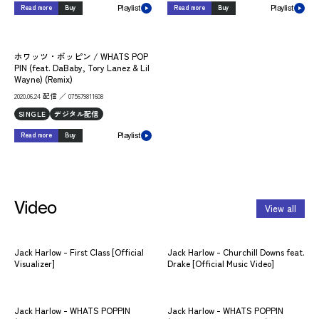
Read more
Buy
Read more
Buy
Playlist
Playlist
ホワッツ・ポッピン / WHATS POP
PIN (feat. DaBaby, Tory Lanez & Lil
Wayne) (Remix)
2020.06.24 配信 ／ 075679811608
SINGLE
デジタル配信
Read more
Buy
Playlist
Video
View all
Jack Harlow - First Class [Official
Jack Harlow - Churchill Downs feat.
Visualizer]
Drake [Official Music Video]
Jack Harlow - WHATS POPPIN
Jack Harlow - WHATS POPPIN