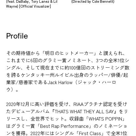
(feat. DaBaby, Tory Lanez & Lil
(Directed by Cole Bennett)
Wayne) [Official Visualizer]
Profile
その期待値から「明日のヒットメーカー」と讃えられ、
これまでに6回のグラミー賞ノミネート、3つの全米1位シ
ングル、そして現在までに約100億回のストリーミング数
を誇るケンタッキー州ルイビル出身のラッパー/俳優/起
業家/慈善家であるJack Harlow（ジャック・ハーロ
ウ）。
2020年12月に高い評価を受け、RIAAプラチナ認定を受け
たデビューアルバム『THATS WHAT THEY ALL SAY』をリ
リースし、全世界でヒット。収録曲「WHATS POPPIN」
はグラミー賞「Best Rap Performance」のノミネーショ
ンを獲得。2022年にはシングル「First Class」で全米1位