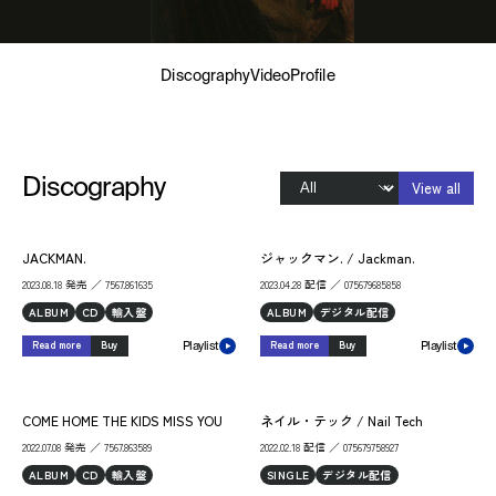
Discography
Video
Profile
Discography
View all
JACKMAN.
ジャックマン. / Jackman.
2023.08.18 発売 ／ 7567.861635
2023.04.28 配信 ／ 075679685858
ALBUM
CD
輸入盤
ALBUM
デジタル配信
Read more
Buy
Read more
Buy
Playlist
Playlist
COME HOME THE KIDS MISS YOU
ネイル・テック / Nail Tech
2022.07.08 発売 ／ 7567.863589
2022.02.18 配信 ／ 075679758927
ALBUM
CD
輸入盤
SINGLE
デジタル配信