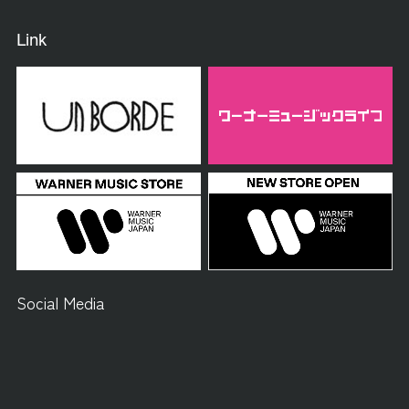
Link
Social Media