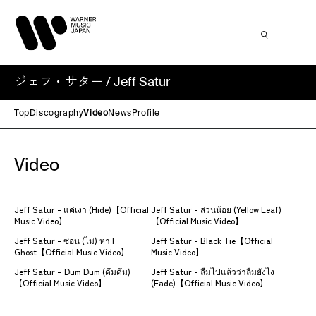
ジェフ・サター / Jeff Satur
Top
Discography
Video
News
Profile
Video
Jeff Satur - แค่เงา (Hide)【Official
Jeff Satur - ส่วนน้อย (Yellow Leaf)
Music Video】
【Official Music Video】
Jeff Satur - ซ่อน (ไม่) หา l
Jeff Satur - Black Tie【Official
Ghost【Official Music Video】
Music Video】
Jeff Satur – Dum Dum (ดึมดึม)
Jeff Satur - ลืมไปแล้วว่าลืมยังไง
【Official Music Video】
(Fade)【Official Music Video】