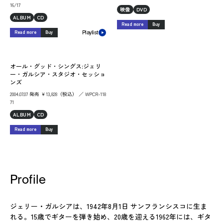
16/17
映像
DVD
ALBUM
CD
Read more
Buy
Read more
Buy
Playlist
オール・グッド・シングス:ジェリ
ー・ガルシア・スタジオ・セッショ
ンズ
2004.07.07 発売 ￥13,828（税込） ／ WPCR-118
71
ALBUM
CD
Read more
Buy
Profile
ジェリー・ガルシアは、1942年8月1日 サンフランシスコに生ま
れる。15歳でギターを弾き始め、20歳を迎える1962年には、ギタ