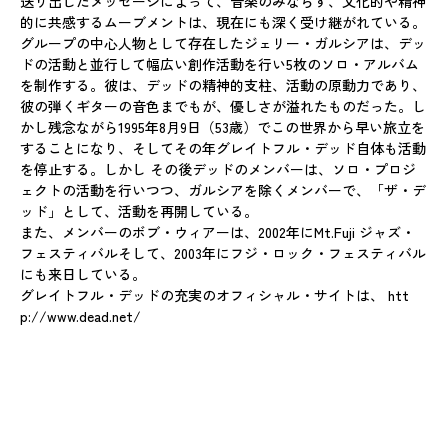
送り出したメッセージによって、音楽のみならず、文化的や精神
的に共感するムーブメントは、現在にも深く受け継がれている。
グループの中心人物として存在したジェリー・ガルシアは、デッ
ドの活動と並行して幅広い創作活動を行い5枚のソロ・アルバム
を制作する。彼は、デッドの精神的支柱、活動の原動力であり、
彼の弾くギターの音色までもが、優しさが溢れたものだった。し
かし残念ながら1995年8月9日（53歳）でこの世界から早い旅立を
することになり、そしてその年グレイトフル・デッド自体も活動
を停止する。しかし その後デッドのメンバーは、ソロ・プロジ
ェクトの活動を行いつつ、ガルシアを除くメンバーで、「ザ・デ
ッド」として、活動を再開している。
また、メンバーのボブ・ウィアーは、2002年にMt.Fuji ジャズ・
フェスティバルそして、2003年にフジ・ロック・フェスティバル
にも来日している。
グレイトフル・デッドの充実のオフィシャル・サイトは、
htt
p://www.dead.net/