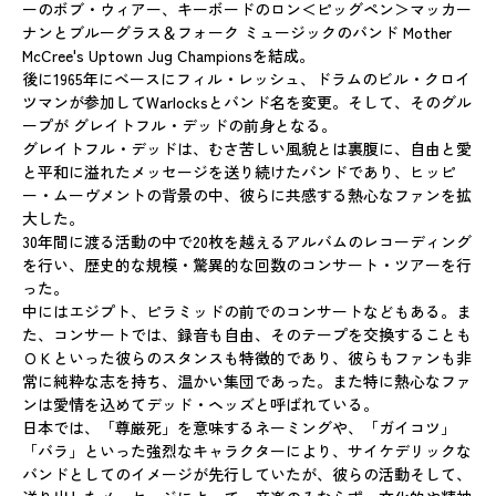
ーのボブ・ウィアー、キーボードのロン＜ピッグペン＞マッカー
ナンとブルーグラス＆フォーク ミュージックのバンド Mother
McCree's Uptown Jug Championsを結成。
後に1965年にベースにフィル・レッシュ、ドラムのビル・クロイ
ツマンが参加してWarlocksとバンド名を変更。そして、そのグル
ープが グレイトフル・デッドの前身となる。
グレイトフル・デッドは、むさ苦しい風貌とは裏腹に、自由と愛
と平和に溢れたメッセージを送り続けたバンドであり、ヒッピ
ー・ムーヴメントの背景の中、彼らに共感する熱心なファンを拡
大した。
30年間に渡る活動の中で20枚を越えるアルバムのレコーディング
を行い、歴史的な規模・驚異的な回数のコンサート・ツアーを行
った。
中にはエジプト、ピラミッドの前でのコンサートなどもある。ま
た、コンサートでは、録音も自由、そのテープを交換することも
ＯＫといった彼らのスタンスも特徴的であり、彼らもファンも非
常に純粋な志を持ち、温かい集団であった。また特に熱心なファ
ンは愛情を込めてデッド・ヘッズと呼ばれている。
日本では、「尊厳死」を意味するネーミングや、「ガイコツ」
「バラ」といった強烈なキャラクターにより、サイケデリックな
バンドとしてのイメージが先行していたが、彼らの活動そして、