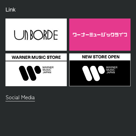
Link
Social Media