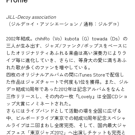
Profile
JiLL-Decoy association
（ジルデコイ・アソシエーション / 通称：ジルデコ）
2002年結成。chihiRo（Vo）kubota（G）towada（Ds）の
三人が生み出す、ジャズ/ファンク/ポップスをベースに
したオリジナリティあふれる楽曲は高い演奏力によりラ
イブ毎に進化していき、さらに、等身大の愛に満ちあふ
れた歌が多くのファンを増やしている。
四枚のオリジナルアルバムの間にiTunes Storeで配信し
た作品はジャズチャートで何度も1位を獲得。また、ジル
デコ結成10周年であった2012年は記念アルバムをなんと
三作リリースし、その内の一枚『Lovely』は全国CDショ
ップ大賞にノミネートされた。
さらにはライブバンドとして活動の場を全国に広げる
中、ビルボードライブ東京での結成10周年記念スペシャ
ルライブは二回まわし全席完売、そして、国内最大ジャ
ズフェス「東京ジャズ2012」へ出演しチケットも完売と