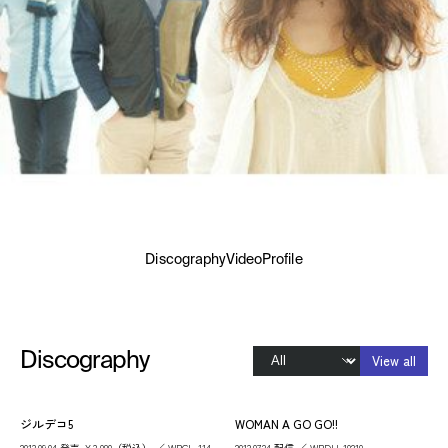
Discography
Video
Profile
Discography
View all
ジルデコ5
WOMAN A GO GO!!
2013.09.04 発売 ￥3,080（税込） ／ WPCL-114
2013.07.24 配信 ／ WPDH-10210