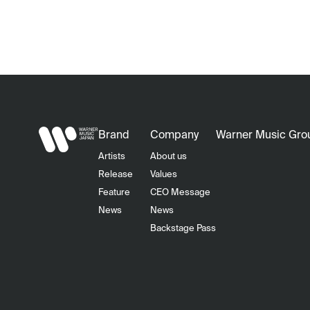
Brand
Company
Warner Music Gro
Artists
About us
Release
Values
Feature
CEO Message
News
News
Backstage Pass