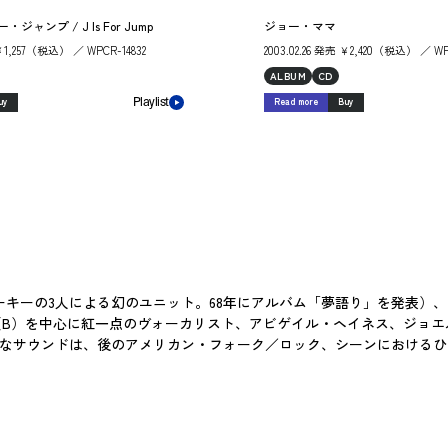
ャンプ / J Is For Jump
ジョー・ママ
 ￥1,257（税込） ／ WPCR-14832
2003.02.26 発売 ￥2,420（税込） ／ WP
ALBUM
CD
uy
Read more
Buy
Playlist
キーの3人による幻のユニット。68年にアルバム「夢語り」を発表）
B）を中心に紅一点のヴォーカリスト、アビゲイル・ヘイネス、ジョエル・
ーなサウンドは、後のアメリカン・フォーク／ロック、シーンにおける