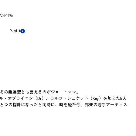
CR-11467
Playlist
、その発展型とも言えるのがジョー・ママ。
オブライエン（Dr）、ラルフ・シュケット（Key）を加えた5人
ひとつの指針になったと同時に、時を経た今、邦楽の若手アーティス