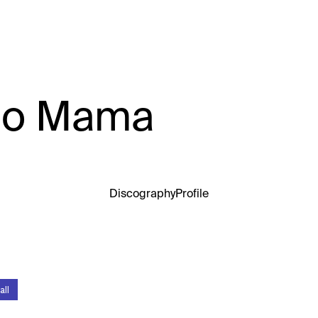
o Mama
Discography
Profile
all