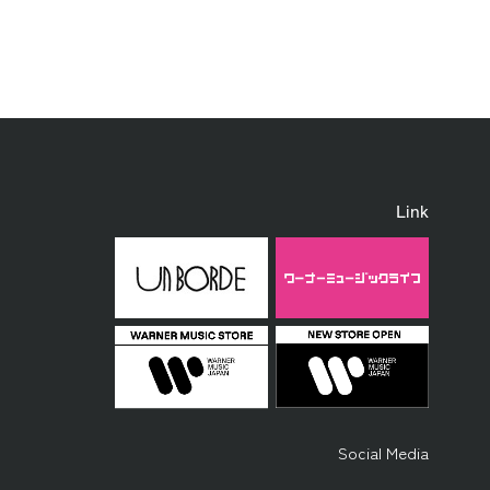
Link
Social Media