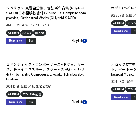
シベリウス:交響曲全集、管弦楽作品集 (6 Hybrid
ポプリ(ハイレゾ有)
SACD)(日本語解説書付) / Sibelius: Complete Sym
2025.07.25 配信 ／
phonies, Orchestral Works (6 Hybrid SACD)
ALBUM
デジ
2026.03.20 発売 ／ 2173.297734
Read more
B
ALBUM
SACD
輸入盤
Read more
Buy
Playlist
ロマンティック・コンポーザーズ~ドヴォルザー
バロック&古典
ク、チャイコフスキー、ブラームス 他(ハイレゾ
ト、ベートーヴェン.
有) / Romantic Composers: Dvořák, Tchaikovsky,
lassical Music:
Brahms...
2024.08.30 配信 ／
2024.10.25 配信 ／ 5021732523051
ALBUM
デジ
ALBUM
デジタル配信
Read more
B
Read more
Buy
Playlist