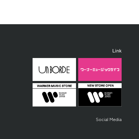
Link
Social Media