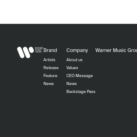
Brand
Company
Warner Music Gro
Artists
About us
Release
Values
Feature
CEO Message
News
News
Backstage Pass