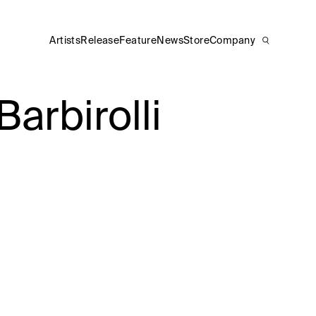
Artists
Release
Feature
News
Store
Company
birolli