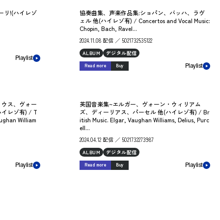
リ!(ハイレゾ
協奏曲集、声楽作品集:ショパン、バッハ、ラヴ
ェル 他(ハイレゾ有) / Concertos and Vocal Music:
Chopin, Bach, Ravel...
2024.11.08 配信 ／ 5021732535122
ALBUM
デジタル配信
Playlist
Read more
Buy
Playlist
リウス、ヴォー
英国音楽集~エルガー、ヴォーン・ウィリアム
レゾ有) / T
ズ、ディーリアス、パーセル 他(ハイレゾ有) / Br
aughan William
itish Music. Elgar, Vaughan Williams, Delius, Purc
ell...
2024.04.12 配信 ／ 5021732273987
ALBUM
デジタル配信
Read more
Buy
Playlist
Playlist