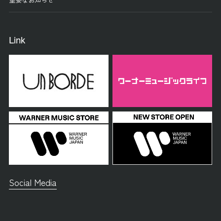
Link
Social Media