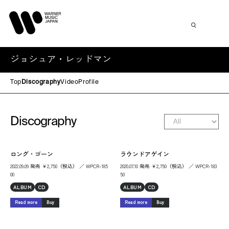
ジョシュア・レッドマン
Top
Discography
Video
Profile
Discography
ロング・ゴーン
ラウンドアゲイン
2022.09.09 発売 ￥2,750（税込） ／ WPCR-185
2020.07.10 発売 ￥2,750（税込） ／ WPCR-183
00
50
ALBUM
CD
ALBUM
CD
Read more
Buy
Read more
Buy