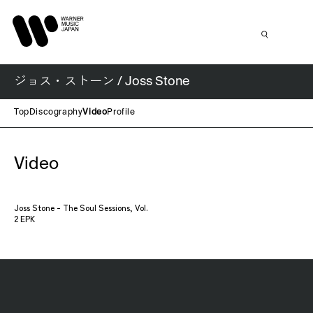
ジョス・ストーン / Joss Stone
Top
Discography
Video
Profile
Video
Joss Stone - The Soul Sessions, Vol.
2 EPK