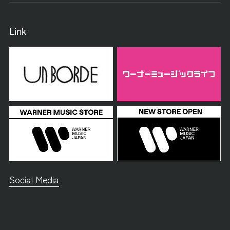
Link
Social Media