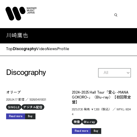
川崎鷹也
Top
Discography
Video
News
Profile
Discography
オリーブ
2024-2025 Hall Tour「愛心 -MANA
GOKORO-」（Blu-ray）【初回限定
2026.04.17 配信 ／ 5026854910031
盤】
SINGLE
デジタル配信
2025.07.30 発売 ￥7,300（税込） ／ WPXL-9034
4
Read more
Buy
映像
Blu-ray
Read more
Buy