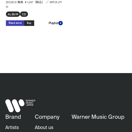
2012.09.12 発売 ￥1,047（税込） ／ WPCR-271
91
ALBUM
CD
Read more
Buy
Playlist
Brand
Company
Warner Music Group
Artists
About us