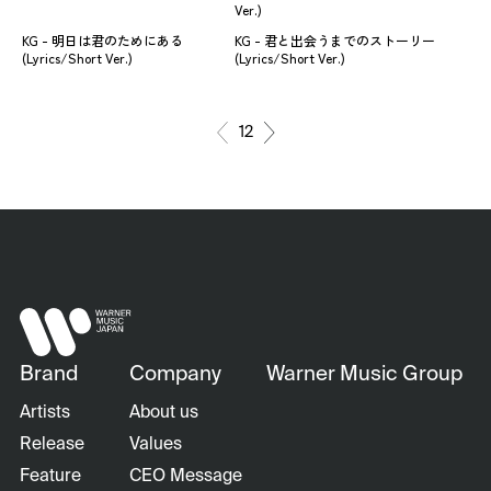
Ver.)
KG - 明日は君のためにある
KG - 君と出会うまでのストーリー
(Lyrics/Short Ver.)
(Lyrics/Short Ver.)
1
2
Brand
Company
Warner Music Group
Artists
About us
Release
Values
Feature
CEO Message