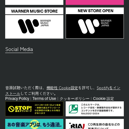
Social Media
音源試聴いただく際は、
機能性 Cookie設定
を許可し、
Spotifyをイン
ストール
してご利用ください。
Privacy Policy
|
Terms of Use
|
クッキーポリシー
|
Cookie 設定