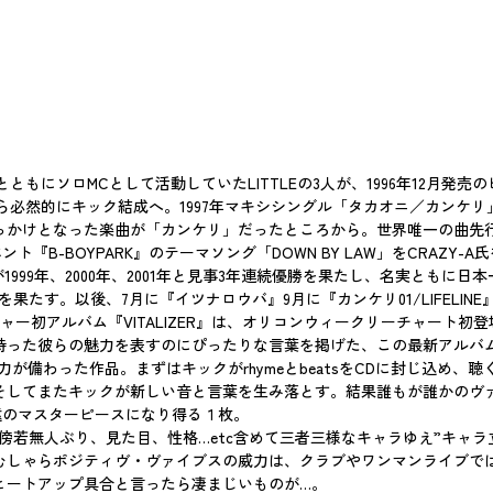
、DJ SHUHOらとともにソロMCとして活動していたLITTLEの3人が、1996年12月
然的にキック結成へ。1997年マキシシングル「タカオニ／カンケリ」で、K
は、結成のきっかけとなった楽曲が「カンケリ」だったところから。世界唯一の曲
ント『B-BOYPARK』のテーマソング「DOWN BY LAW」をCRAZ
999年、2000年、2001年と見事3年連続優勝を果たし、名実ともに日
たす。以後、7月に『イツナロウバ』9月に『カンケリ01/LIFELINE』
ジャー初アルバム『VITALIZER』は、オリコンウィークリーチャート初
た彼らの魅力を表すのにぴったりな言葉を掲げた、この最新アルバム『VI
が備わった作品。まずはキックがrhymeとbeatsをCDに封じ込め
そしてまたキックが新しい音と言葉を生み落とす。結果誰もが誰かのヴ
永遠のマスターピースになり得る１枚。
若無人ぶり、見た目、性格…etc含めて三者三様なキャラゆえ”キャラ
むしゃらポジティヴ・ヴァイブスの威力は、クラブやワンマンライブで
ヒートアップ具合と言ったら凄まじいものが…。