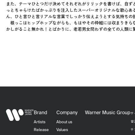
また、テーマひとつだけ決めてそれぞれがリリックを書けば、自ず
っとちゃらけたばかっぷりを注入したスーパーオリジナルな歌心あ
ん、ひと言ひと言リアルな言葉でしっかり伝えようとする気持ちの
根っこはヒップホップながらも、もはやその枠組には収まりきらな
かしがること無かれ！とばかりに、老若男女問わずの全ての人類に驚
Brand
Company
Warner Music Group
サ
音
Artists
About us
サ
Release
Values