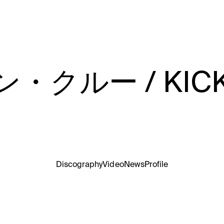
ルー / KICK 
Discography
Video
News
Profile