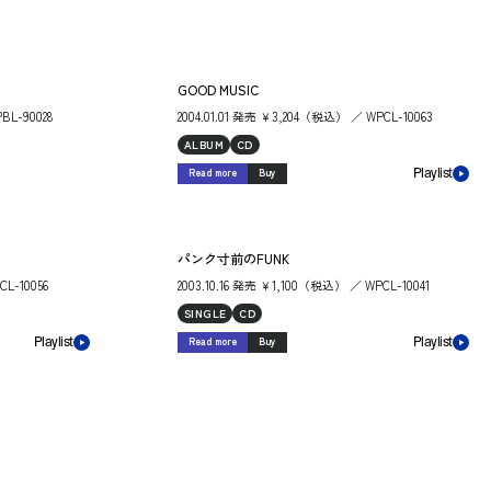
GOOD MUSIC
BL-90028
2004.01.01 発売 ￥3,204（税込） ／ WPCL-10063
ALBUM
CD
Read more
Buy
Playlist
パンク寸前のFUNK
CL-10056
2003.10.16 発売 ￥1,100（税込） ／ WPCL-10041
SINGLE
CD
Read more
Buy
Playlist
Playlist