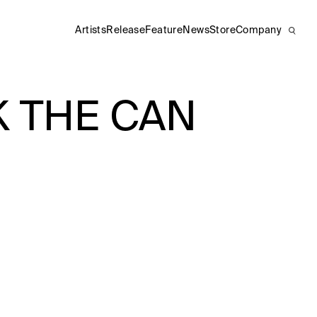
Artists
Release
Feature
News
Store
Company
THE CAN