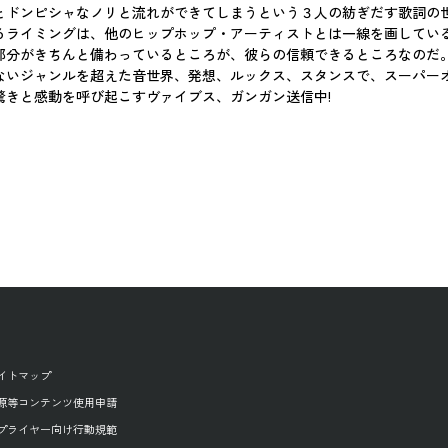
とドンピシャなノリと流れができてしまうという３人の紡ぎだす歌詞の
るライミングは、他のヒップホップ・アーティストとは一線を画してい
部分がきちんと備わっているところが、彼らの信頼できるところなのだ
いジャンルを超えた音世界、発想、ルックス、スタンスで、スーパー
きと感動を呼び起こすヴァイブス、ガンガン送信中!
イトマップ
源等コンテンツ使用申請
プライヤー向け行動規範