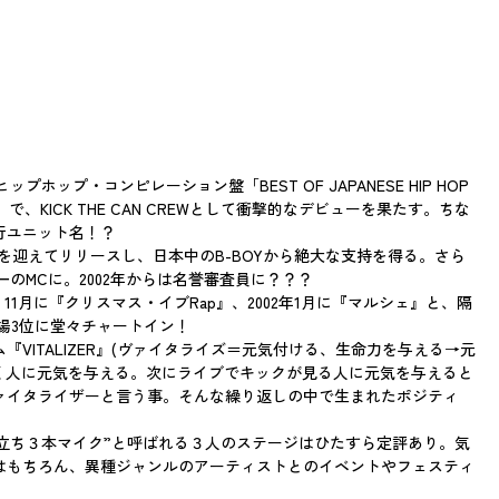
発売のヒップホップ・コンピレーション盤「BEST OF JAPANESE HIP HOP
ICK THE CAN CREWとして衝撃的なデビューを果たす。ちな
先行ユニット名！？
Y-A氏を迎えてリリースし、日本中のB-BOYから絶大な支持を得る。さら
本一のMCに。2002年からは名誉審査員に？？？
11月に『クリスマス・イブRap』、2002年1月に『マルシェ』と、隔
登場3位に堂々チャートイン！
TALIZER』(ヴァイタライズ＝元気付ける、生命力を与える→元
、聴く人に元気を与える。次にライブでキックが見る人に元気を与えると
ァイタライザーと言う事。そんな繰り返しの中で生まれたポジティ
立ち３本マイク”と呼ばれる３人のステージはひたすら定評あり。気
はもちろん、異種ジャンルのアーティストとのイベントやフェスティ