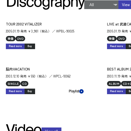
Discography
View 
TOUR 2002 VITALIZER
LIVE at 武道C
2005.01.19 発売 ￥3,981（税込） ／ WPBL-90025
2005.01.19 発
映像
DVD
映像
DVD
Read more
Buy
Read more
B
脳内VACATION
BEST ALBUM 2
2003.12.10 発売 ￥550（税込） ／ WPCL-10062
2003.11.19 発売
SINGLE
CD
ALBUM
CD+
Read more
Buy
Read more
B
Playlist
Video