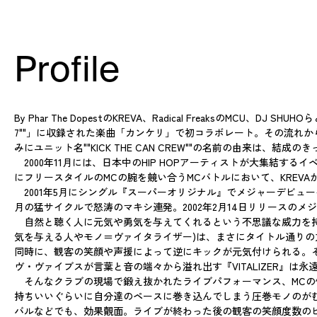
Profile
By Phar The DopestのKREVA、Radical FreaksのMCU
7""」に収録された楽曲「カンケリ」で初コラボレート。その流れから必
みにユニット名""KICK THE CAN CREW""の名前の由来
2000年11月には、日本中のHIP HOPアーティストが大集結するイベ
にフリースタイルのMCの腕を競い合うMCバトルにおいて、KREVAが1
2001年5月にシングル『スーパーオリジナル』でメジャーデビューを果
月の猛サイクルで怒涛のマキシ連発。2002年2月14日リリースのメ
自然と聴く人に元気や勇気を与えてくれるという不思議な威力を持っ
気を与える人やモノ＝ヴァイタライザー)は、まさにタイトル通りの力
同時に、観客の笑顔や声援によって逆にキックが元気付けられる。
ヴ・ヴァイブスが言葉と音の端々から溢れ出す『VITALIZER』は
そんなクラブの現場で鍛え抜かれたライブパフォーマンス、MCの傍
持ちいいぐらいに自分達のペースに巻き込んでしまう圧巻モノのが
バルなどでも、効果覿面。ライブが終わった後の観客の笑顔度数の