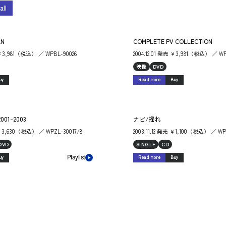
all
AN
COMPLETE PV COLLECTION
売 ￥3,981（税込） ／ WPBL-90026
2004.12.01 発売 ￥3,981（税込） ／ WP
映像
DVD
uy
Read more
Buy
001-2003
ナビ/揺れ
 ￥3,630（税込） ／ WPZL-30017/8
2003.11.12 発売 ￥1,100（税込） ／ WP
DVD
SINGLE
CD
uy
Read more
Buy
Playlist