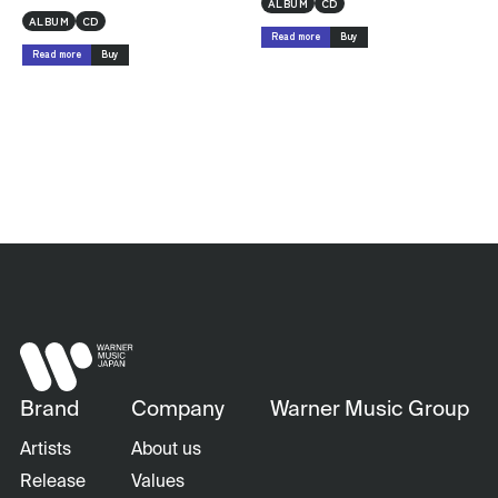
ALBUM
CD
ALBUM
CD
Read more
Buy
Read more
Buy
Brand
Company
Warner Music Group
Artists
About us
Release
Values