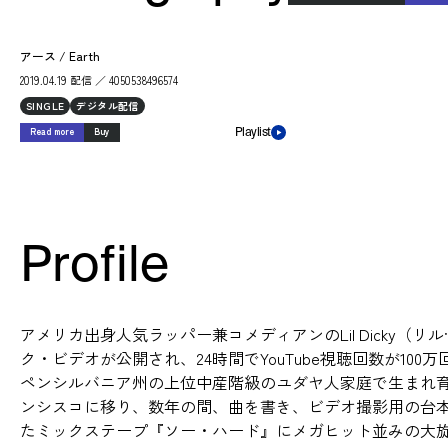
アース / Earth
2019.04.19 配信 ／ 4050538496574
SINGLE
デジタル配信
Read more
Buy
Playlist
Profile
アメリカ出身人気ラッパー兼コメディアンのLil Dicky
ク・ビデオが公開され、24時間でYouTube視聴回数が1
ペンシルバニア州の上位中産階級のユダヤ人家庭で生まれ
ンシスコに移り、数年の間、曲を書き、ビデオ撮影用の台本
たミックステープ『ソー・ハード』にメガヒット並みの大旋