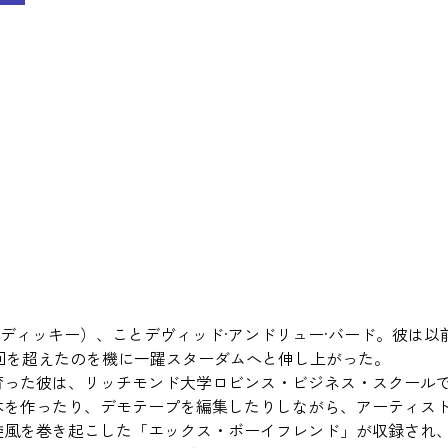
（リル·ディッキー）、ことデヴィッド·アンドリュー·バード。彼
00万回を超えたのを機に一躍スターダムへと伸し上がった。
育った彼は、リッチモンド大学ロビンス・ビジネス・スクールで
を作ったり、デモテープを編集したりしながら、アーティストと
風を巻き起こした「エックス・ボーイフレンド」が収録され、そ