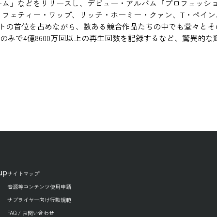
ーム」などをリリースし、デビュー・アルバム『プロフェッシ
、フェティー・ワップ、リッチ・ホーミー・クァン、T・ペイン
ートの首位を占めながら、数ある競合作品たちの中でも堂々と
上のみで4億8600万回以上の再生回数を記録するなど、驚異的
up
サイトマップ
音源等コンテンツ使用申請
サプライヤー向け行動規範
FAQ / お問い合わせ