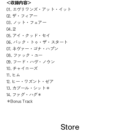
＜収録内容＞
01. エヴリワンズ・アット・イット
02. ザ・フィアー
03. ノット・フェアー
04. 22
05. アイ・クッド・セイ
06. バック・トゥ・ザ・スタート
07. ネヴァー・ゴナ・ハプン
08. ファック・ユー
09. フード・ハヴ・ノウン
10. チャイニーズ
11. ヒム
12. ヒー・ワズント・ゼア
13. カブール・シット＊
14. ファグ・ハグ＊
＊Bonus Track
Store