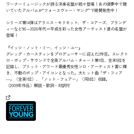
ワーナーミュージックが誇る洋楽名盤が続々登場！あの頃夢中で聴
いていたアルバムが”フォーエヴァー・ヤング”で絶賛発売中！
シリーズ第14弾はアラニス・モリセット、ザ・コアーズ、ブランデ
ィーなど90～2000年代＝平成を彩った女性アーティスト達の名盤が
登場！
『イッツ・ノット・ミー、イッツ・ユー』
グレッグ・カースティンをプロデューサーに迎えた2作目。エレクト
ロ・ポップ・サウンドで全英アルバム・チャート第1位、全米5位を
記録し、ブリット・アワード最優秀女性ソロ・アーティスト賞に輝
き、不動のポップ・アイコンとなった。大ヒット曲「ザ・フィア
―」（全英1位）、「ノット・フェアー」（同5位）収録。
（2009年作品）解説・歌詞・対訳付