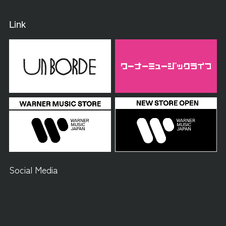
Link
Social Media