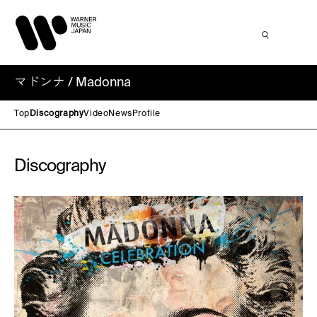
マドンナ / Madonna
Top
Discography
Video
News
Profile
Discography