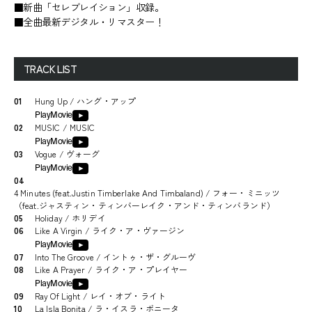
■新曲「セレブレイション」収録。
■全曲最新デジタル・リマスター！
TRACK LIST
01
Hung Up / ハング・アップ
PlayMovie
02
MUSIC / MUSIC
PlayMovie
03
Vogue / ヴォーグ
PlayMovie
04
4 Minutes (feat.Justin Timberlake And Timbaland) / フォー・ミニッツ
（feat.ジャスティン・ティンバーレイク・アンド・ティンバランド）
05
Holiday / ホリデイ
06
Like A Virgin / ライク・ア・ヴァージン
PlayMovie
07
Into The Groove / イントゥ・ザ・グルーヴ
08
Like A Prayer / ライク・ア・プレイヤー
PlayMovie
09
Ray Of Light / レイ・オブ・ライト
10
La Isla Bonita / ラ・イスラ・ボニータ