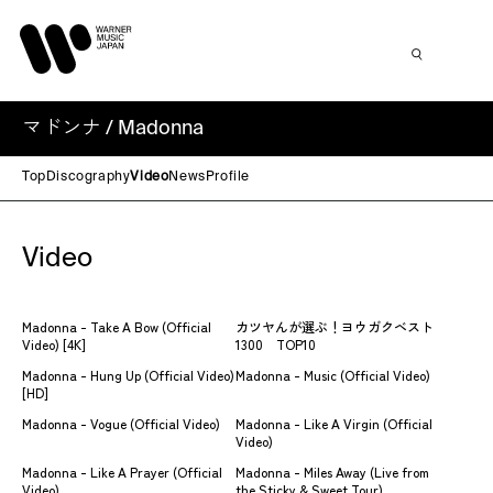
マドンナ / Madonna
Top
Discography
Video
News
Profile
Video
Madonna - Take A Bow (Official
カツヤんが選ぶ！ヨウガクベスト
Video) [4K]
1300 TOP10
Madonna - Hung Up (Official Video)
Madonna - Music (Official Video)
[HD]
Madonna - Vogue (Official Video)
Madonna - Like A Virgin (Official
Video)
Madonna - Like A Prayer (Official
Madonna - Miles Away (Live from
Video)
the Sticky & Sweet Tour)