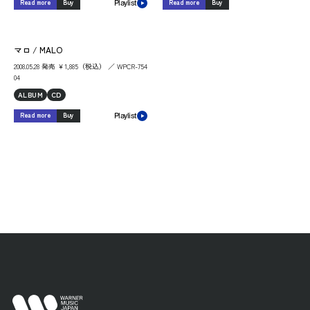
Read more
Buy
Read more
Buy
Playlist
マロ / MALO
2008.05.28 発売 ￥1,885（税込） ／ WPCR-754
04
ALBUM
CD
Read more
Buy
Playlist