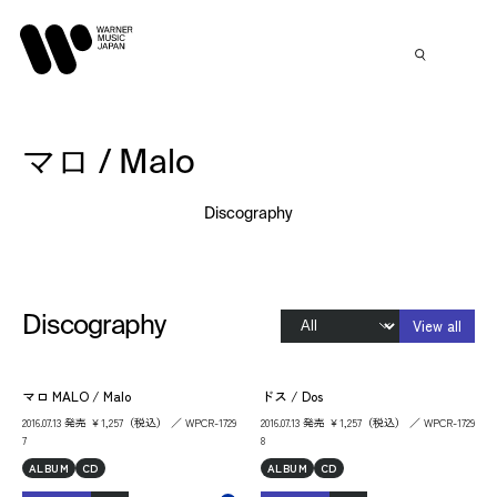
マロ / Malo
Discography
Discography
View all
マロ MALO / Malo
ドス / Dos
2016.07.13 発売 ￥1,257（税込） ／ WPCR-1729
2016.07.13 発売 ￥1,257（税込） ／ WPCR-1729
7
8
ALBUM
CD
ALBUM
CD