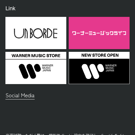
Link
Social Media