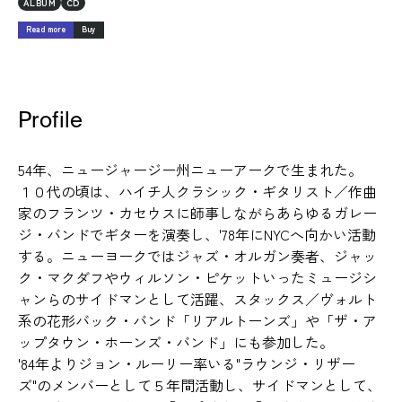
ALBUM
CD
Read more
Buy
Profile
54年、ニュージャージー州ニューアークで生まれた。
１０代の頃は、ハイチ人クラシック・ギタリスト／作曲
家のフランツ・カセウスに師事しながらあらゆるガレー
ジ・バンドでギターを演奏し、'78年にNYCへ向かい活動
する。ニューヨークではジャズ・オルガン奏者、ジャッ
ク・マクダフやウィルソン・ピケットいったミュージシ
ャンらのサイドマンとして活躍、スタックス／ヴォルト
系の花形バック・バンド「リアルトーンズ」や「ザ・ア
ップタウン・ホーンズ・バンド」にも参加した。
'84年よりジョン・ルーリー率いる"ラウンジ・リザー
ズ"のメンバーとして５年間活動し、サイドマンとして、