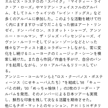
エルビス・コステロの「スパイク」「マイティー・ライ
ク・ア・ローズ」やマリアン・フェイスフルのアルバ
ム、そしてトム・ウェイツの「レイン・ドッグス」など
多くのアルバムに参加した。このような活動を続けて行
く内にますますひっぱりだことなった彼はアート・リン
ゼイ、ドン・バイロン、エリオット・シャープ、アンソ
ニー・コールマン、ザ・ジャズ・パッセンジャーズ、イ
ヴァン・ルーリーそしてジョン・ゾーンなどといった
様々なアーティスト達とコラボレートしながら、常に変
化をし続けるニューヨークのミュージック・シーンを模
索し続けた。また自ら作詞／作曲を手がけ、自分のバン
ドを起用しながら、ソロ・アルバムもリリースしてい
る。
アンソニー・コールマンらと“ロス・クーバノス・ポステ
ィーソス（にせキューバ人たち）”を結成し'98 「キュー
バとの絆」'00「めっちゃ愉快！」の2枚のリーダー・ア
ルバムを発売、そのメンバーによる日本ツアーも実現
し、鮮烈な印象を残して次なる活躍を期待させた。
他にもチボ・マットとのセッション、ＰＨＩＳＨギタリ