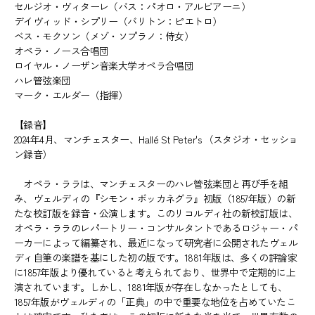
セルジオ・ヴィターレ（バス：パオロ・アルビアーニ）
デイヴィッド・シプリー（バリトン：ピエトロ）
ベス・モクソン（メゾ・ソプラノ：侍女）
オペラ・ノース合唱団
ロイヤル・ノーザン音楽大学オペラ合唱団
ハレ管弦楽団
マーク・エルダー（指揮）
【録音】
2024年4月、マンチェスター、Hallé St Peter's （スタジオ・セッショ
ン録音）
オペラ・ララは、マンチェスターのハレ管弦楽団と再び手を組
み、ヴェルディの『シモン・ボッカネグラ』初版（1857年版）の新
たな校訂版を録音・公演します。このリコルディ社の新校訂版は、
オペラ・ララのレパートリー・コンサルタントであるロジャー・パ
ーカーによって編纂され、最近になって研究者に公開されたヴェル
ディ自筆の楽譜を基にした初の版です。1881年版は、多くの評論家
に1857年版より優れていると考えられており、世界中で定期的に上
演されています。しかし、1881年版が存在しなかったとしても、
1857年版がヴェルディの「正典」の中で重要な地位を占めていたこ