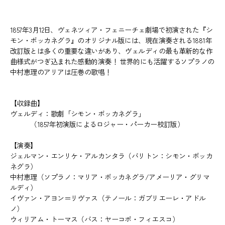
1857年3月12日、ヴェネツィア・フェニーチェ劇場で初演された『シ
モン・ボッカネグラ』のオリジナル版には、現在演奏される1881年
改訂版とは多くの重要な違いがあり、ヴェルディの最も革新的な作
曲様式がつぎ込まれた感動的演奏！ 世界的にも活躍するソプラノの
中村恵理のアリアは圧巻の歌唱！
【収録曲】
ヴェルディ：歌劇「シモン・ボッカネグラ」
（1857年初演版によるロジャー・パーカー校訂版）
【演奏】
ジェルマン・エンリケ・アルカンタラ（バリトン：シモン・ボッカ
ネグラ）
中村恵理（ソプラノ：マリア・ボッカネグラ/アメーリア・グリマ
ルディ）
イヴァン・アヨン＝リヴァス（テノール：ガブリエーレ・アドル
ノ）
ウィリアム・トーマス（バス：ヤーコポ・フィエスコ）