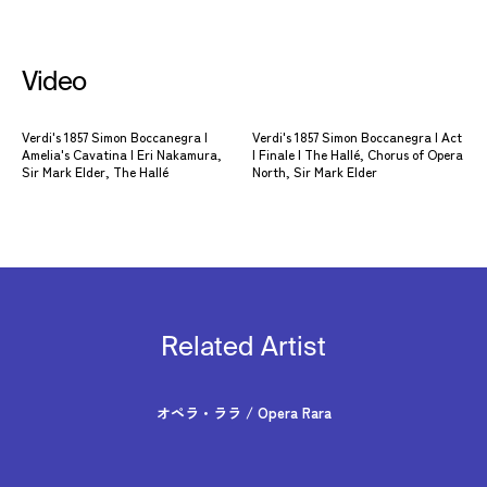
Video
Verdi's 1857 Simon Boccanegra |
Verdi's 1857 Simon Boccanegra | Act
Amelia's Cavatina | Eri Nakamura,
I Finale | The Hallé, Chorus of Opera
Sir Mark Elder, The Hallé
North, Sir Mark Elder
Related Artist
オペラ・ララ / Opera Rara