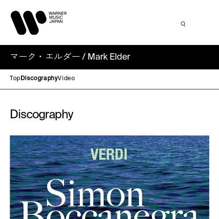
マーク・エルダー / Mark Elder
Top
Discography
Video
Discography