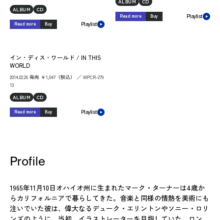
ALBUM
CD
ALBUM
CD
Read more
Buy
Playlist
Read more
Buy
Playlist
イン・ディス・ワールド / IN THIS
WORLD
2014.02.26 発売 ￥1,047（税込） ／ WPCR-279
13
ALBUM
CD
Read more
Buy
Playlist
Profile
1965年11月10日オハイオ州に生まれたマーク・ターナーは4歳か
らカリフォルニアで暮らしてきた。音楽と同様の情熱を美術にも
注いでいた彼は、偉大なるデューク・エリントンやソニー・ロリ
ンズのように、当初、イラストレーターを目指していた。ロン