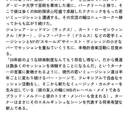
グ・ビーチ大学で芸術を専攻した後に、バークリーへと移り、そ
こで彼は多くの知的探求心旺盛で卓越したテクニックをもった若
いミュージシャンと遭遇する。その交流の輪はニューヨークへ移
ってからも広がり続けた。
ジョシュア・レッドマン（サックス）、カート・ローゼンウィン
クル（ギター）、ジェフ・バラード（ドラムス）などの若手ミュ
ージシャンとNYの‘スモールズ’やイースト・ヴィレッジの小さな
バーでセッションを重ねていくうちに、本格的音楽活動に目覚め
る。
「20年前のような師弟制度なんてもう存在し得ない。だから僕達
は数多くのセッションを体験することになるんだ」というターナ
ーの言葉に象徴されるように、現代の若いミュージシャン達は半
年ごとに変わり続けるバー・シーンで、フレキシブルで自由なセ
ッション活動をし、そこから新たなミュージック・カルチャーを
生み出している（彼の友人の輪にWBのレーベル・メイトである
ブラッド・メルドーと彼のトリオ・メンバーも含まれる）。ター
ナーはまさにそのエネルギッシュなシーンを代表する将来有望な
新人である。