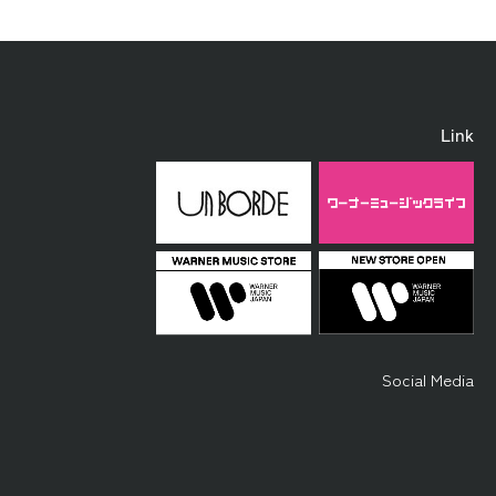
Link
Social Media