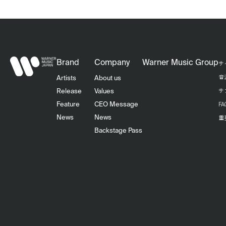
Brand
Company
Warner Music Group
サ
音
Artists
About us
サ
Release
Values
F
Feature
CEO Message
重
News
News
Backstage Pass