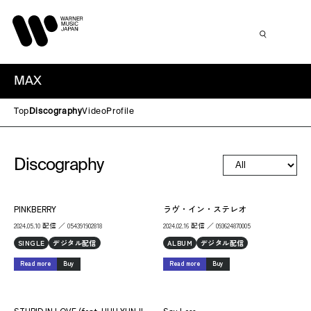
MAX
Top
Discography
Video
Profile
Discography
PINKBERRY
ラヴ・イン・ステレオ
2024.05.10 配信 ／ 054391902818
2024.02.16 配信 ／ 093624870005
SINGLE
デジタル配信
ALBUM
デジタル配信
Read more
Buy
Read more
Buy
STUPID IN LOVE (feat. HUH YUNJI
Say Less