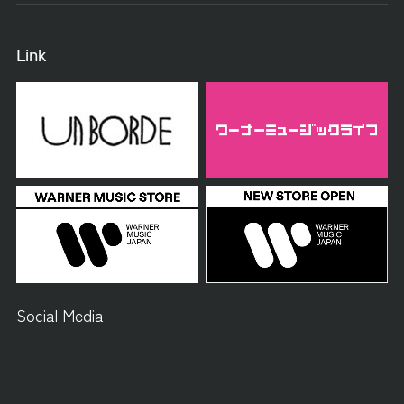
Link
Social Media