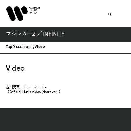
マジンガーZ ／ INFINITY
Top
Discography
Video
Video
吉川晃司 - The Last Letter
【Official Music Video (short ver.)】