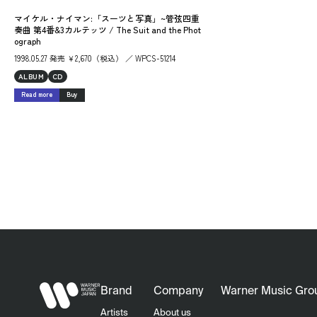
マイケル・ナイマン:「スーツと写真」~管弦四重
奏曲 第4番&3カルテッツ / The Suit and the Phot
ograph
1998.05.27 発売 ￥2,670（税込） ／ WPCS-51214
ALBUM
CD
Read more
Buy
Brand
Company
Warner Music Gro
Artists
About us