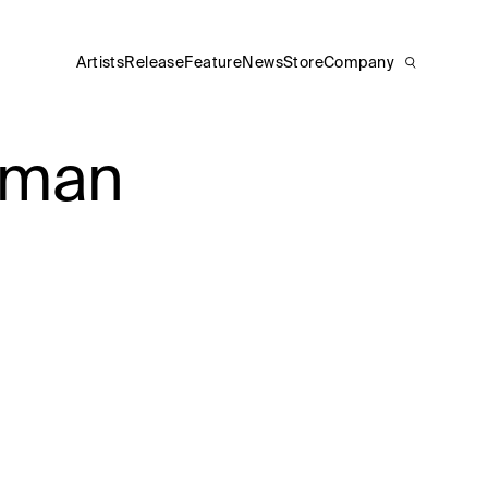
Artists
Release
Feature
News
Store
Company
man