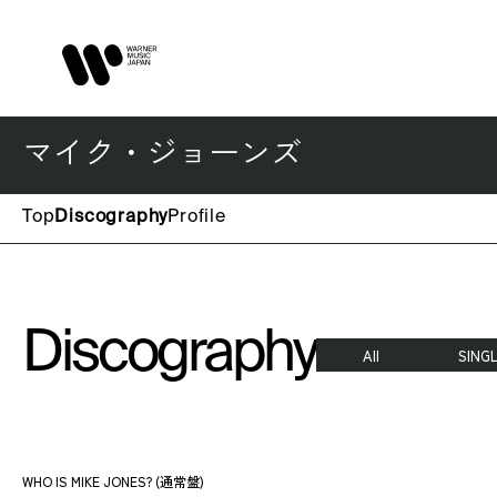
マイク・ジョーンズ
Top
Discography
Profile
Discography
All
SING
WHO IS MIKE JONES? (通常盤)