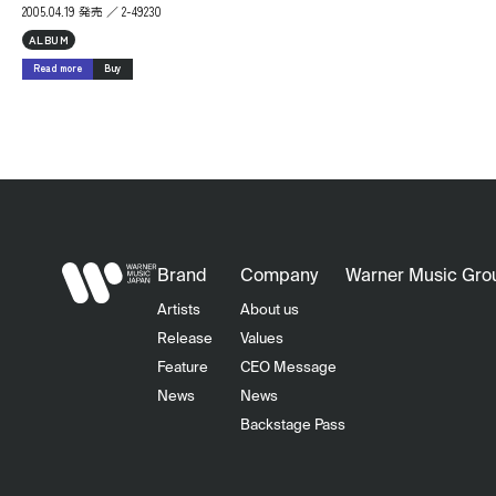
2005.04.19 発売 ／ 2-49230
ALBUM
Read more
Buy
Brand
Company
Warner Music Gro
Artists
About us
Release
Values
Feature
CEO Message
News
News
Backstage Pass