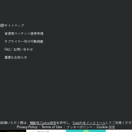
up
サイトマップ
音源等コンテンツ使用申請
サプライヤー向け行動規範
FAQ / お問い合わせ
重要なお知らせ
源試聴いただく際は、
機能性 Cookie設定
を許可し、
Spotifyをインストール
してご利用くださ
Privacy Policy
|
Terms of Use
|
クッキーポリシー
|
Cookie 設定