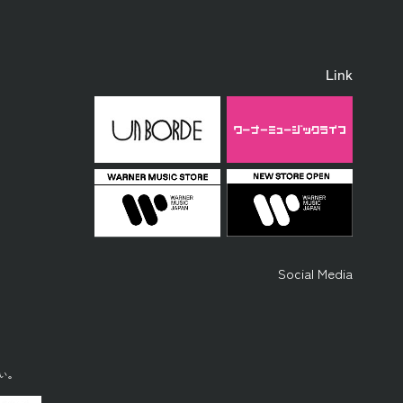
Link
Social Media
い。