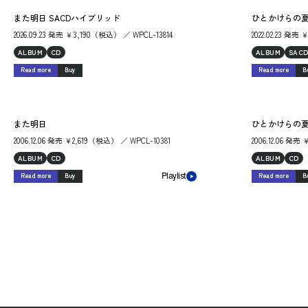
また明日 SACDハイブリッド
ひとかけらの夏 
2026.09.23 発売 ￥3,190（税込） ／ WPCL-13814
2022.02.23 発売
ALBUM
CD
ALBUM
SAC
Read more
Buy
Read more
B
また明日
ひとかけらの
2006.12.06 発売 ￥2,619（税込） ／ WPCL-10381
2006.12.06 発売
ALBUM
CD
ALBUM
CD
Read more
Buy
Read more
B
Playlist