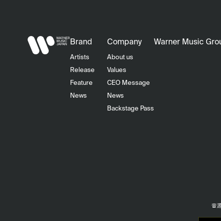
Brand
Company
Warner Music Gro
Artists
About us
Release
Values
Feature
CEO Message
News
News
Backstage Pass
音