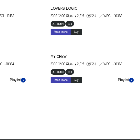
LOVERS LOGIC
CL-13185
2006.12.06 発売 ￥2,619（税込） ／ WPCL-10386
ALBUM
CD
Read more
Buy
MY CREW
CL-10384
2006.12.06 発売 ￥2,619（税込） ／ WPCL-10383
ALBUM
CD
Read more
Buy
Playlist
Playlist