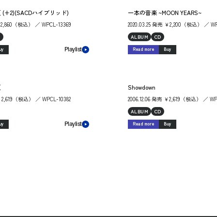
(+2)(SACDハイブリッド)
一本の音楽 ~MOON YEARS~
 ￥2,860（税込） ／ WPCL-13369
2020.03.25 発売 ￥2,200（税込） ／ WP
D
ALBUM
CD
uy
Read more
Buy
Playlist
夏
Showdown
 ￥2,619（税込） ／ WPCL-10382
2006.12.06 発売 ￥2,619（税込） ／ WP
ALBUM
CD
uy
Read more
Buy
Playlist