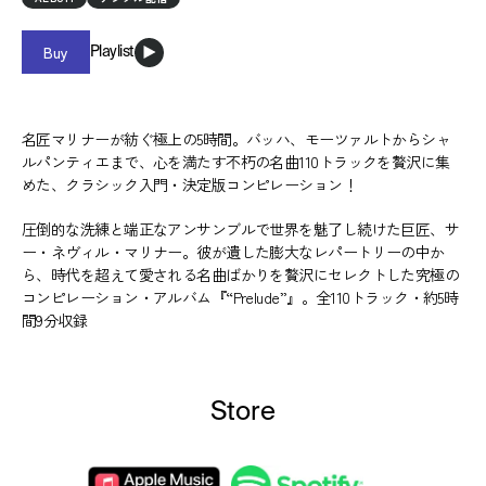
Buy
Playlist
名匠マリナーが紡ぐ極上の5時間。バッハ、モーツァルトからシャ
ルパンティエまで、心を満たす不朽の名曲110トラックを贅沢に集
めた、クラシック入門・決定版コンピレーション！
圧倒的な洗練と端正なアンサンブルで世界を魅了し続けた巨匠、サ
ー・ネヴィル・マリナー。彼が遺した膨大なレパートリーの中か
ら、時代を超えて愛される名曲ばかりを贅沢にセレクトした究極の
コンピレーション・アルバム『“Prelude”』。全110トラック・約5時
間9分収録
Store