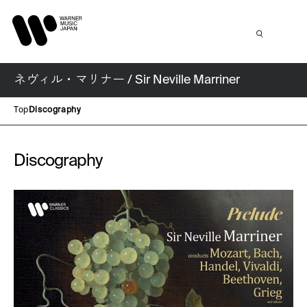
ネヴィル・マリナー / Sir Neville Marriner
Top
Discography
Discography