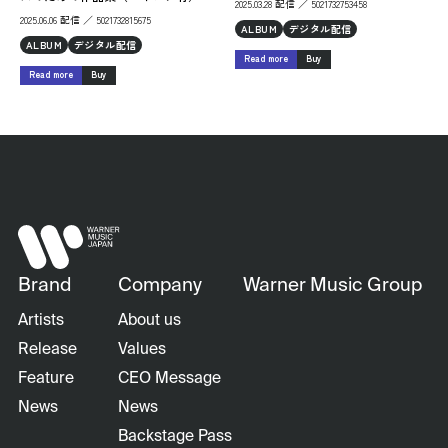
2025.03.28 配信 ／ 5021732753458
2025.06.06 配信 ／ 5021732815675
ALBUM
デジタル配信
ALBUM
デジタル配信
Read more
Buy
Read more
Buy
Brand
Company
Warner Music Group
Artists
About us
Release
Values
Feature
CEO Message
News
News
Backstage Pass