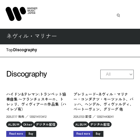
ネヴィル・マリナー
Top
Discography
Discography
ハイドン&テレマン:トランペット協
プレリュード~ネヴィル・マリナ
奏曲集 〜フランチェスキーニ、ト
ー・コンダクツ・モーツァルト、バ
レッリ、ヴィヴィアーニ作品集（ハ
ッハ、ヘンデル、ヴィヴァルディ、
イレゾ有）
ベートーヴェン、グリーグ 他
2026.07.17 発売 ／ 1200214513412
2026.07.03 配信 ／ 1200214438241
ALBUM
Other
デジタル配信
ALBUM
デジタル配信
Read more
Buy
Read more
Buy