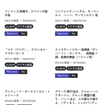
ファリャ:三角帽子、スペインの庭
シンフォニア~ヘンデル、モーツァ
の夜
ルト、バッハ、ヴィヴァルディ 他
2026.01.30 配信 ／ 5026854585505
2026.01.16 配信 ／ 5026854441740
ALBUM
デジタル配信
ALBUM
デジタル配信
Read more
Buy
Read more
Buy
「エア（アリア）」-クラシカル・
ストラヴィンスキー:協奏曲「ダン
マスターピース
バートン・オークス」、協奏曲 ニ
調、協奏的舞曲（ハイレゾ有）
2025.10.17 配信 ／ 5026854101811
2025.09.26 配信 ／ 5021732969323
ALBUM
デジタル配信
ALBUM
デジタル配信
Read more
Buy
Read more
Buy
プレリュード ~ オーケストラル・ト
グリーグ:朝の気分、アルビノーニ:
レジャーズ
アダージョ、グルック:精霊の踊
り、バッハ:主よ、人の望みの喜び
2025.08.22 配信 ／ 5021732954398
よ、バディネリ、シャルパンティ