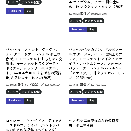
エ:テ・デウム、ビゼー:闘牛士の
ALBUM
デジタル配信
歌、他 クラシック・ヒッツ（2025)
Read more
Buy
2025.08.08 配信 ／ 5021732875808
ALBUM
デジタル配信
Read more
Buy
バッハ:マニフィカト、ヴィヴァル
パッへルベル:カノン、アルビノー
ディ:グローリア、ヘンデル:水上の
ニ:アダージョ、バッハ:G線上のア
音楽、L.モーツァルト:おもちゃの交
リア、モーツァルト:アイネ・クラ
響曲、モーツァルト:ラウダーテ・
イネ・ナハトムジーク、フォーレ:
ドミヌム、ボッケリーニ:メヌエッ
パヴァーヌ、ヘンデル:ハレルヤ~
ト、R=コルサコフ:くまばちの飛行
「メサイア」、他クラシカル・ヒッ
他,クラシカル・ヒッツ(2025)
ツ（2025年ver)
2025.07.25 配信 ￥2（税込） ／ 5021732866004
2025.07.11 配信 ／ 5021732856722
ALBUM
デジタル配信
ALBUM
デジタル配信
Read more
Buy
Read more
Buy
ロッシーニ、M.ハイドン、ディッタ
ヘンデル:二重奏体のための協奏
ースドルフ、ケイパー:コントラバ
曲、水上の音楽
スのための作品集（ハイレゾ有）