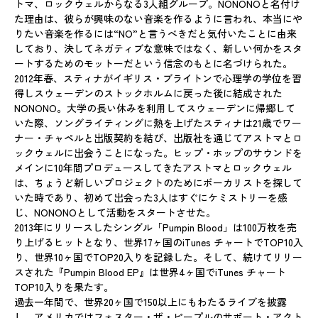
トマ、ロックウェルからなる3人組グループ。NONONOと名付け
た理由は、彼らが興味のない音楽を作るように言われ、本当にや
りたい音楽を作るには“NO”と言うべきだと気付いたことに由来
しており、決してネガティブな意味ではなく、新しい何かをスタ
ートするためのモットーだという信念のもとに名づけられた。
2012年春、スティナがイギリス・ブライトンで心理学の学位を習
得しスウェーデンのストックホルムに戻った後に結成された
NONONO。大学の長い休みを利用してスウェーデンに帰郷して
いた際、ソングライティングに熱を上げたスティナは21歳でワー
ナー・チャペルと出版契約を結び、出版社を通じてアストマとロ
ックウェルに出会うことになった。ヒップ・ホップのサウンドを
メインに10年間プロデュースしてきたアストマとロックウェル
は、ちょうど新しいプロジェクトのためにボーカリストを探して
いた時であり、初めて出会った3人はすぐにケミストリーを感
じ、NONONOとして活動をスタートさせた。
2013年にリリースしたシングル「Pumpin Blood」は100万枚を売
り上げるヒットとなり、世界17ヶ国のiTunes チャートでTOP10入
り、世界10ヶ国でTOP20入りを記録した。そして、続けてリリー
スされた『Pumpin Blood EP』は世界4ヶ国でiTunes チャート
TOP10入りを果たす。
過去一年間で、世界20ヶ国で150以上にもわたるライブを披露
し、アメリカではフォスター・ザ・ピープルのサポート・アクト