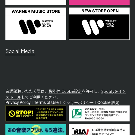
Social Media
音源試聴いただく際は、
機能性 Cookie設定
を許可し、
Spotifyをイン
ストール
してご利用ください。
Privacy Policy
|
Terms of Use
|
クッキーポリシー
|
Cookie 設定