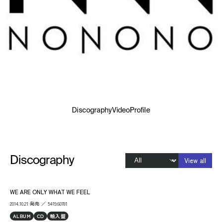
Discography
Video
Profile
Discography
View all
WE ARE ONLY WHAT WE FEEL
2014.10.21 発売 ／ 5419.60781
ALBUM
CD
輸入盤