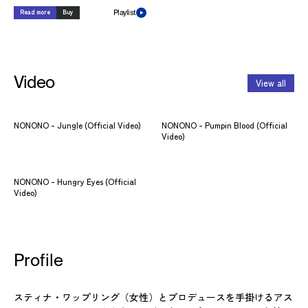
Read more
Buy
Playlist
Video
View all
NONONO - Jungle (Official Video)
NONONO - Pumpin Blood (Official
Video)
NONONO - Hungry Eyes (Official
Video)
Profile
スティナ・ワップリング（女性）とプロデュースを手掛けるアス