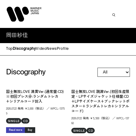
岡田紗佳
Top
Discography
Video
News
Profile
Discography
国士無双LOVE 満貫Ver.(通常盤:CD)
国士無双LOVE 跳満Ver.(初回生産限
※初回プレス分:ランダムトレカ
定・LPサイズジャケット仕様盤:CD
+シリアルコード封入
+LPサイズケース+ブックレットポ
スター+ランダムトレカ+シリアル
2026.07.22 発売 ￥2,000（税込） ／ WPCL-1375
コード)
9
2026.07.22 発売 ￥5,500（税込） ／ WPCL-137
SINGLE
CD
60
Read more
Buy
SINGLE
CD