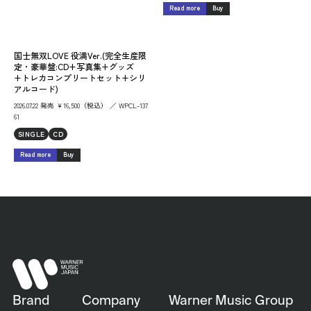
Read more
Buy
国士無双LOVE 役満Ver.(完全生産限
定・豪華盤:CD+写真集+グッズ
+トレカコンプリートセット+シリ
アルコード)
2026.07.22 発売 ￥16,500（税込） ／ WPCL-137
61
SINGLE
CD
Read more
Buy
Brand
Company
Warner Music Group