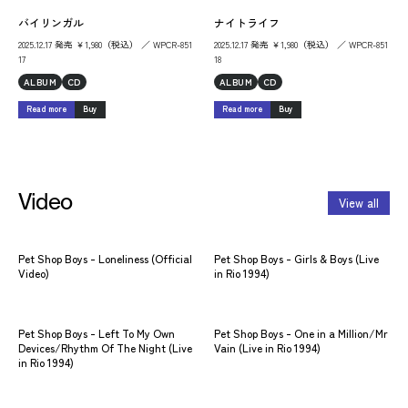
バイリンガル
ナイトライフ
2025.12.17 発売 ￥1,980（税込） ／ WPCR-851
2025.12.17 発売 ￥1,980（税込） ／ WPCR-851
17
18
ALBUM
CD
ALBUM
CD
Read more
Buy
Read more
Buy
Video
View all
Pet Shop Boys - Loneliness (Official
Pet Shop Boys - Girls & Boys (Live
Video)
in Rio 1994)
Pet Shop Boys - Left To My Own
Pet Shop Boys - One in a Million/Mr
Devices/Rhythm Of The Night (Live
Vain (Live in Rio 1994)
in Rio 1994)