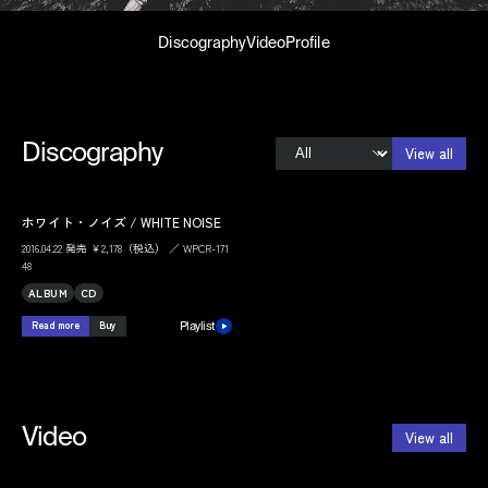
Discography
Video
Profile
Discography
View all
ホワイト・ノイズ / WHITE NOISE
2016.04.22 発売 ￥2,178（税込） ／ WPCR-171
48
ALBUM
CD
Read more
Buy
Playlist
Video
View all