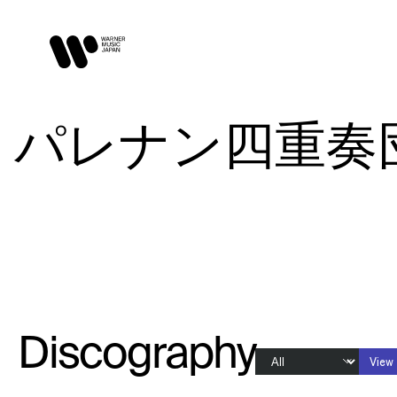
パレナン四重奏団 / Q
Discography
View 