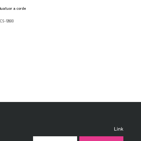
tuor a corde
CS-12800
Link