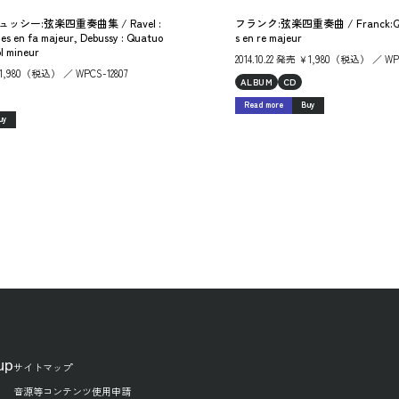
シー:弦楽四重奏曲集 / Ravel :
フランク:弦楽四重奏曲 / Franck:Qua
es en fa majeur, Debussy : Quatuo
s en re majeur
ol mineur
2014.10.22 発売 ￥1,980（税込） ／ WP
 ￥1,980（税込） ／ WPCS-12807
ALBUM
CD
Read more
Buy
uy
up
サイトマップ
音源等コンテンツ使用申請