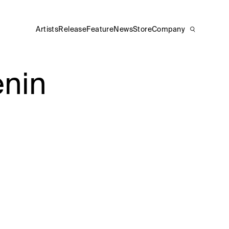
Artists
Release
Feature
News
Store
Company
nin