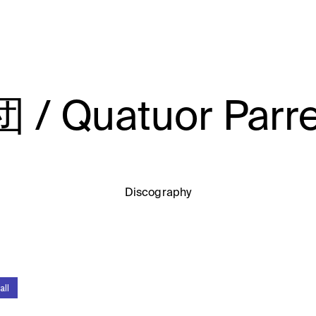
uatuor Parre
Discography
all