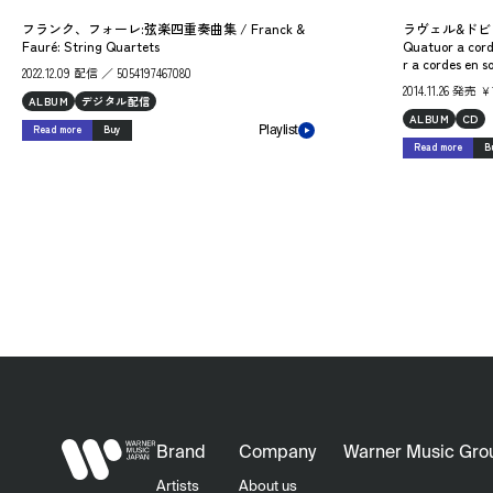
フランク、フォーレ:弦楽四重奏曲集 / Franck &
ラヴェル&ドビュッ
Fauré: String Quartets
Quatuor a cord
r a cordes en s
2022.12.09 配信 ／ 5054197467080
2014.11.26 発売
ALBUM
デジタル配信
ALBUM
CD
Read more
Buy
Playlist
Read more
B
Brand
Company
Warner Music Gro
Artists
About us