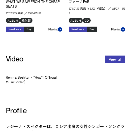
WHAT WE SAW FROM THE CHEAP
ファー / FAR
SEATS
2010.01.13 発売 ￥2,703（税込） ／ WPCR-1376
2012.05.29 発売 ／ 9362.495188
8
ALBUM
輸入盤
ALBUM
CD
Read more
Buy
Read more
Buy
Playlist
Playlist
Video
View all
Regina Spektor - "How" [Official
Music Video]
Profile
レジーナ・スペクターは、ロシア出身の女性シンガー・ソングラ