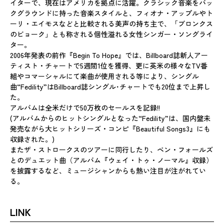
イターで、現在はアメリカを拠点に活躍。クラシック音楽をバッ
クグラウンドに持った音楽スタイルと、フィオナ・アップルやト
ーリ・エイモスなどと比較される美声の持ち主で、「ブロンクス
のビョーク」とも称される個性溢れる女性シンガー・ソングライ
ター。
2006年発表の前作『Begin To Hope』では、Billboard誌新人アー
ティスト・チャートで5週間1位を獲得、更に英米の様々なTV番
組やコマーシャルにて楽曲が使用される等により、シングル
曲“Fedility”はBillboard誌シングル･チャートでも20位まで上昇し
た。
アルバムは全米だけで50万枚のセールスを記録!!
(アルバムからのヒットシングルとなった“Fedility”は、国内盤未
発売ながら大ヒットシリーズ・コンピ『Beautiful Songs3』にも
収録された。)
またザ・ストロークスのツアーに同行したり、ベン・フォールズ
とのデュエット曲（アルバム『ウェイ・トゥ・ノーマル』収録）
を披露するなど、ミュージシャンからも熱い注目が注がれてい
る。
LINK