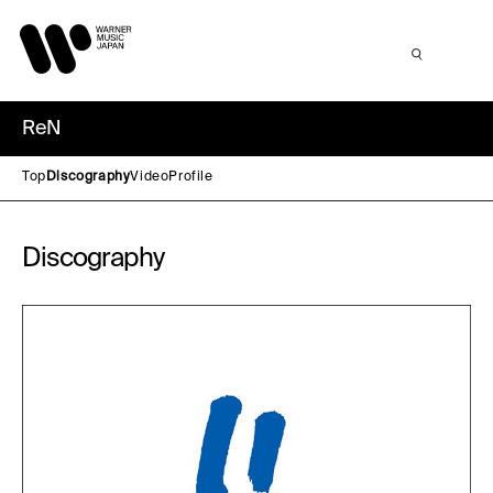
ReN
Top
Discography
Video
Profile
Discography