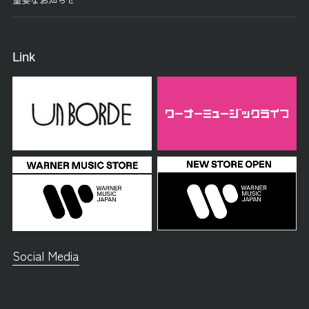
Link
Social Media