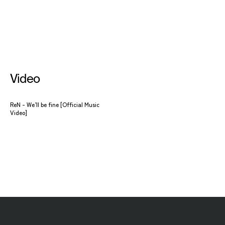
Video
ReN - We’ll be fine [Official Music
Video]