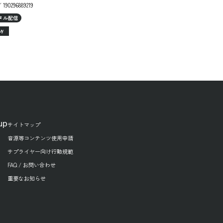
 190296889219
タル配信
uy
up
サイトマップ
音源等コンテンツ使用申請
サプライヤー向け行動規範
FAQ / お問い合わせ
重要なお知らせ