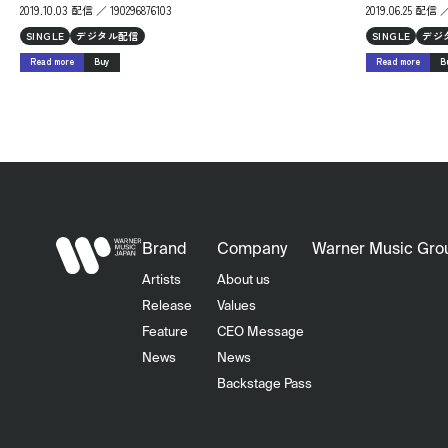
2019.10.03 配信 ／ 190296876103
2019.06.25 配信 ／
SINGLE
デジタル配信
SINGLE
デジ
Read more
Buy
Read more
B
Brand
Company
Warner Music Gro
Artists
About us
Release
Values
Feature
CEO Message
News
News
Backstage Pass