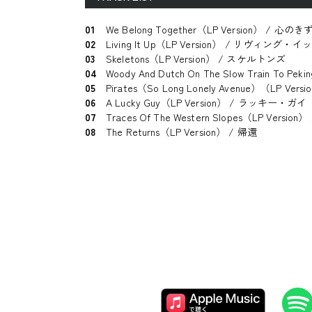
01
We Belong Together（LP Version） / 心のき
02
Living It Up（LP Version） / リヴィング
03
Skeletons（LP Version） / スケルトンズ
04
Woody And Dutch On The Slow Train 
05
Pirates（So Long Lonely Avenue）（LP Ve
06
A Lucky Guy（LP Version） / ラッキー・ガイ
07
Traces Of The Western Slopes（LP Ve
08
The Returns（LP Version） / 帰還