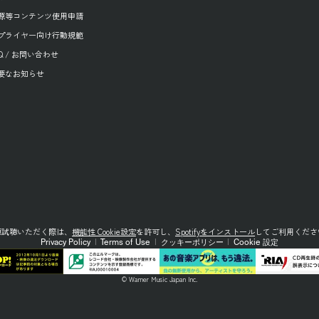
源等コンテンツ使用申請
プライヤー向け行動規範
AQ / お問い合わせ
要なお知らせ
源試聴いただく際は、
機能性 Cookie設定
を許可し、
Spotifyをインストール
してご利用くださ
Privacy Policy
|
Terms of Use
|
クッキーポリシー
|
Cookie 設定
© Warner Music Japan Inc.