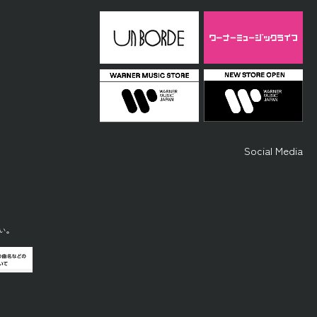
Social Media
い。