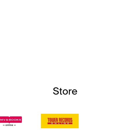
Store