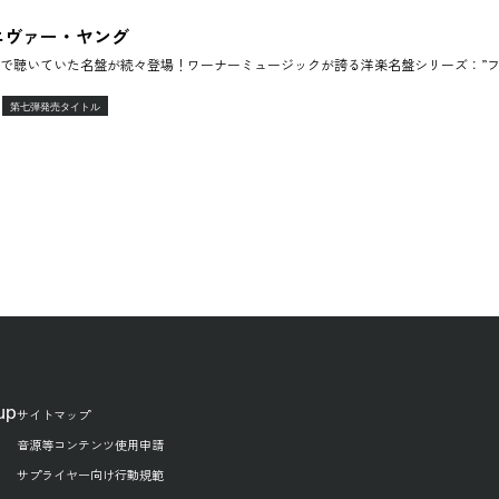
エヴァー・ヤング
で聴いていた名盤が続々登場！ワーナーミュージックが誇る洋楽名盤シリーズ：”フ
第七弾発売タイトル
up
サイトマップ
音源等コンテンツ使用申請
サプライヤー向け行動規範