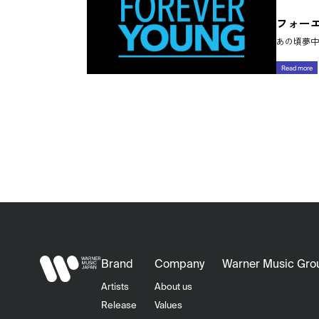
フォー
あの頃夢中
Read more
Brand
Company
Warner Music Gro
Artists
About us
Release
Values