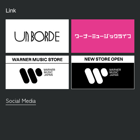
Link
Social Media