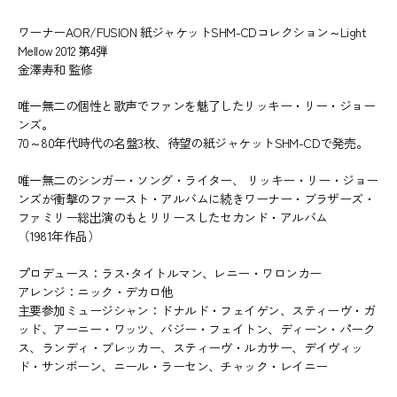
ワーナーAOR/FUSION 紙ジャケットSHM-CDコレクション～Light
Mellow 2012 第4弾
金澤寿和 監修
唯一無二の個性と歌声でファンを魅了したリッキー・リー・ジョー
ンズ。
70～80年代時代の名盤3枚、待望の紙ジャケットSHM-CDで発売。
唯一無二のシンガー・ソング・ライター、 リッキー・リー・ジョー
ンズが衝撃のファースト・アルバムに続きワーナー・ブラザーズ・
ファミリー総出演のもとリリースしたセカンド・アルバム
（1981年作品）
プロデュース：ラス･タイトルマン、レニー・ワロンカー
アレンジ：ニック・デカロ他
主要参加ミュージシャン：ドナルド・フェイゲン、スティーヴ・ガ
ッド、アーニー・ワッツ、バジー・フェイトン、ディーン・パーク
ス、ランディ・ブレッカー、スティーヴ・ルカサー、デイヴィッ
ド・サンボーン、ニール・ラーセン、チャック・レイニー