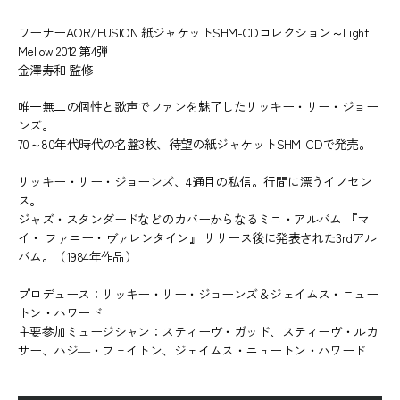
ワーナーAOR/FUSION 紙ジャケットSHM-CDコレクション～Light
Mellow 2012 第4弾
金澤寿和 監修
唯一無二の個性と歌声でファンを魅了したリッキー・リー・ジョー
ンズ。
70～80年代時代の名盤3枚、待望の紙ジャケットSHM-CDで発売。
リッキー・リー・ジョーンズ、4通目の私信。行間に漂うイノセン
ス。
ジャズ・スタンダードなどのカバーからなるミニ・アルバム 『マ
イ・ ファニー・ヴァレンタイン』 リリース後に発表された3rdアル
バム。（1984年作品）
プロデュース：リッキー・リー・ジョーンズ＆ジェイムス・ニュー
トン・ハワード
主要参加ミュージシャン：スティーヴ・ガッド、スティーヴ・ルカ
サー、ハジ―・フェイトン、ジェイムス・ニュートン・ハワード