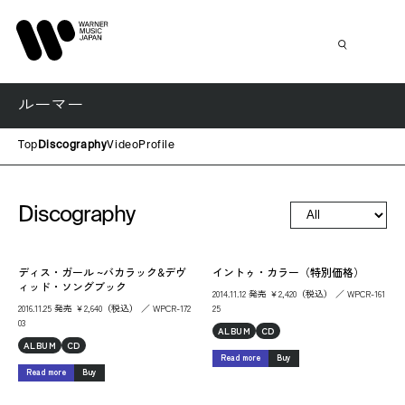
ルーマー
Top
Discography
Video
Profile
Discography
ディス・ガール ~バカラック&デヴ
イントゥ・カラー（特別価格）
ィッド・ソングブック
2014.11.12 発売 ￥2,420（税込） ／ WPCR-161
2016.11.25 発売 ￥2,640（税込） ／ WPCR-172
25
03
ALBUM
CD
ALBUM
CD
Read more
Buy
Read more
Buy